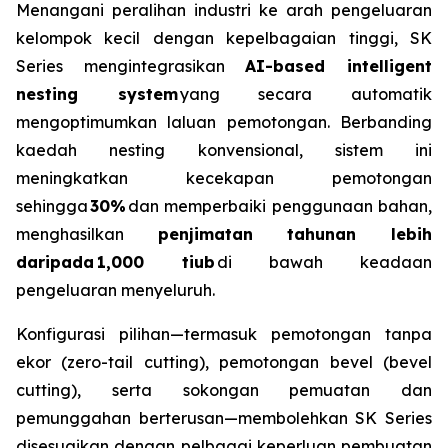
Menangani peralihan industri ke arah pengeluaran
kelompok kecil dengan kepelbagaian tinggi, SK
Series mengintegrasikan
AI-based intelligent
nesting system
yang secara automatik
mengoptimumkan laluan pemotongan. Berbanding
kaedah nesting konvensional, sistem ini
meningkatkan kecekapan pemotongan
sehingga
30%
dan memperbaiki penggunaan bahan,
menghasilkan
penjimatan tahunan lebih
daripada 1,000 tiub
di bawah keadaan
pengeluaran menyeluruh.
Konfigurasi pilihan—termasuk pemotongan tanpa
ekor (zero-tail cutting), pemotongan bevel (bevel
cutting), serta sokongan pemuatan dan
pemunggahan berterusan—membolehkan SK Series
disesuaikan dengan pelbagai keperluan pembuatan