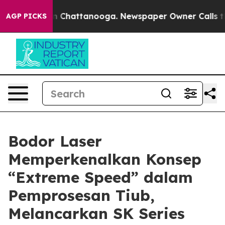
Chaos in Chattanooga. Newspaper Owner Calls the Peo
AGP PICKS
Bodor Laser
Memperkenalkan Konsep
“Extreme Speed” dalam
Pemprosesan Tiub,
Melancarkan SK Series