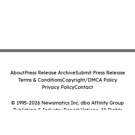
About
Press Release Archive
Submit Press Release
Terms & Conditions
Copyright/DMCA Policy
Privacy Policy
Contact
© 1995-2026 Newsmatics Inc. dba Affinity Group
Publishing & Industry Report Vatican. All Rights
Reserved.
Cookie Settings / Your Privacy Choices