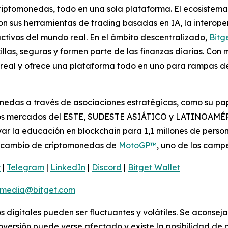
criptomonedas, todo en una sola plataforma. El ecosistem
on sus herramientas de trading basadas en IA, la interoper
ctivos del mundo real. En el ámbito descentralizado,
Bitg
las, seguras y formen parte de las finanzas diarias. Con 
real y ofrece una plataforma todo en uno para rampas de 
nedas a través de asociaciones estratégicas, como su pap
los mercados del ESTE, SUDESTE ASIÁTICO y LATINOAMÉRI
r la educación en blockchain para 1,1 millones de person
ntercambio de criptomonedas de
MotoGP™
, uno de los cam
r
|
Telegram
|
LinkedIn
|
Discord
|
Bitget Wallet
media@bitget.com
os digitales pueden ser fluctuantes y volátiles. Se aconsej
nversión puede verse afectado y existe la posibilidad de q