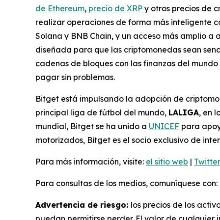
de Ethereum
,
precio de XRP
y otros precios de 
realizar operaciones de forma más inteligente c
Solana y BNB Chain, y un acceso más amplio a a
diseñada para que las criptomonedas sean sencil
cadenas de bloques con las finanzas del mundo 
pagar sin problemas.
Bitget está impulsando la adopción de criptomo
principal liga de fútbol del mundo,
LALIGA
, en 
mundial, Bitget se ha unido a
UNICEF
para apoya
motorizados, Bitget es el socio exclusivo de i
Para más información, visite:
el sitio web
|
Twitte
Para consultas de los medios, comuníquese con:
Advertencia de riesgo:
los precios de los activ
puedan permitirse perder. El valor de cualquier i