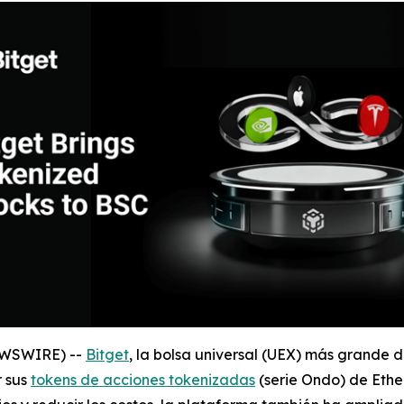
NEWSWIRE) --
Bitget
, la bolsa universal (UEX) más grande 
r sus
tokens de acciones tokenizadas
(serie Ondo) de Ethe