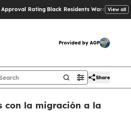
 Rating
Black Residents Warned of Abusive Cops f
View all
Provided by AGP
Share
 con la migración a la