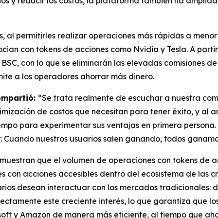
rios y reducir los costos, la plataforma también ha ampli
s, al permitirles realizar operaciones más rápidas a meno
ocian con tokens de acciones como Nvidia y Tesla. A parti
SC, con lo que se eliminarán las elevadas comisiones de 
mite a los operadores ahorrar más dinero.
compartió:
“Se trata realmente de escuchar a nuestra comu
imización de costos que necesitan para tener éxito, y al 
mpo para experimentar sus ventajas en primera persona. 
ar. Cuando nuestros usuarios salen ganando, todos ganamo
s muestran que el volumen de operaciones con tokens de 
 con acciones accesibles dentro del ecosistema de las c
ios desean interactuar con los mercados tradicionales: de
irectamente este creciente interés, lo que garantiza que l
oft y Amazon de manera más eficiente, al tiempo que ahor