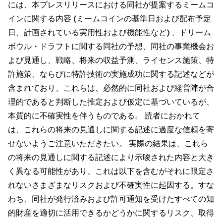
には、本プレスリリースにおける同社が提案するミームコ
インに関する内容 (ミームコインの基準日および配布予定
日、計画されている実用性および機能性など) 、ドリーム
ボウル・ドラフトに関する同社の予想、同社の事業機会お
よび見通し、戦略、将来の収益予測、ライセンス施策、特
許施策、ならびに特許技術の実施成功に関する記述などが
含まれており、これらは、必然的に同社および経営陣が合
理的であると判断した推定および仮定に基づいているが、
本質的に不確実性を伴うものである。 読者におかれて
は、これらの将来の見通しに関する記述に過度な信頼を寄
せないようご注意いただきたい。 実際の結果は、これら
の将来の見通しに関する記述により示唆された内容と大き
く異なる可能性があり、これは以下を含むがそれに限定さ
れないさまざまなリスクおよび不確実性に起因する。すな
わち、同社が発行済みおよび許可通知を受けたすべての知
的財産を適切に活用できるかどうかに関するリスク、取得