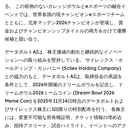
る。 この前例のないカレッジボウルとeスポーツの融合イ
ベントでは、世界各国の現チャンピオンeスポーツチーム
とともに、北米マッデン2026チャンピオンが登場し、賞
金およびチャンピオンシップタイトルの両方をかけて優勝
候補と競い合う。
データボルトAIは、株主価値の創出と継続的なイノベー
ションへの取り組みを堅持している。 サイレックス・ホ
ールディング・カンパニー (Scilex Holding Company)
との協力のもと、データボルトAIは、取締役会の承認を
条件として、2026年開催のドリームボウルを記念し、ド
リームボウル2026ミームコイン (Dream Bowl 2026
Meme Coin) を2025年11月14日時点のデータボルトおよ
びサイレックス株主に1回限りの特別配布を行う。 各株主
には、変更不可能な所有権証明、チケット情報の埋め込
み、招待アスリート、試合ハイライト、イベントへのアク