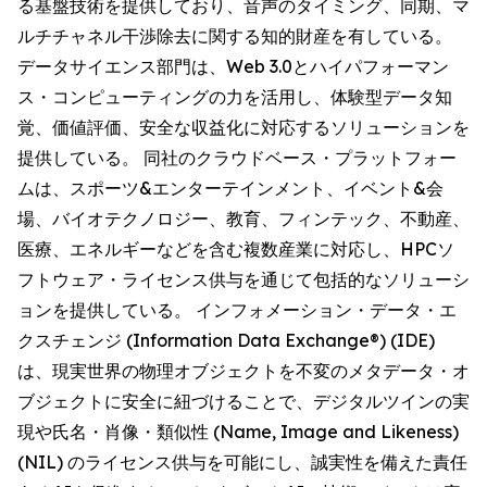
る基盤技術を提供しており、音声のタイミング、同期、マ
ルチチャネル干渉除去に関する知的財産を有している。
データサイエンス部門は、Web 3.0とハイパフォーマン
ス・コンピューティングの力を活用し、体験型データ知
覚、価値評価、安全な収益化に対応するソリューションを
提供している。 同社のクラウドベース・プラットフォー
ムは、スポーツ&エンターテインメント、イベント&会
場、バイオテクノロジー、教育、フィンテック、不動産、
医療、エネルギーなどを含む複数産業に対応し、HPCソ
フトウェア・ライセンス供与を通じて包括的なソリューシ
ョンを提供している。 インフォメーション・データ・エ
クスチェンジ (Information Data Exchange®) (IDE)
は、現実世界の物理オブジェクトを不変のメタデータ・オ
ブジェクトに安全に紐づけることで、デジタルツインの実
現や氏名・肖像・類似性 (Name, Image and Likeness)
(NIL) のライセンス供与を可能にし、誠実性を備えた責任