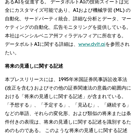
あるAIを促進する。 データボルトAIの技術スイートは完
全にカスタマイズ可能であり、AIおよび機械学習 (ML) の
自動化、サードパーティ統合、詳細な分析とデータ、マー
ケティングの自動化、広告モニタリングを提供している。
本社はペンシルベニア州フィラデルフィアに所在する。
データボルトAIに関する詳細は、
www.dvlt.ai
を参照され
たい。
将来の見通しに関する記述
本プレスリリースには、1995年米国証券民事訴訟改革法
(改正を含む) およびその他の証券関連法の意義の範囲内に
おける「将来の見通しに関する記述」が含まれている。
「予想する」、「予定する」、「見込む」、「継続する」
などの単語、それらの変化形、および類似の将来または条
件付きの表現は、将来の見通しに関する記述を識別するた
めのものである。 このような将来の見通しに関する記述