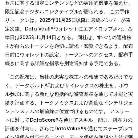
セスに関する限定コンテンツなどの実用的機能を備えた、
限定記念デジタルコレクティブルが贈られる。 この手作
りトークンは、2025年11月25日以降に最終メンバーが確
定次第、Data Vault®ウォレットにエアドロップされ、基
準日は2025年11月14日となる。 同社は、すべての適格株
主が自らのトークンを適切に請求・閲覧できるよう、配布
日前にウォレットの設定、トークンへのアクセス、配布手
続きに関する詳細な指示を別途通知する予定である。
「この配布は、当社の忠実な株主への報酬であるだけでな
く、データボルトAIおよびサイレックスの株主を、ボウ
ル参加に関する新たな包括的な審査基準を通じて才能と実
績を評価する、トークノミクスおよび高度なインテリジェ
ントシステムの最前線に位置づけるものです。 アスリー
トに対してDataScore®を通じてスキル、能力、潜在力の
評価を付与し、さらにDataValue®を通じてステーブルコ
イン評価を付与することで、データ価値を無限の方法で獲