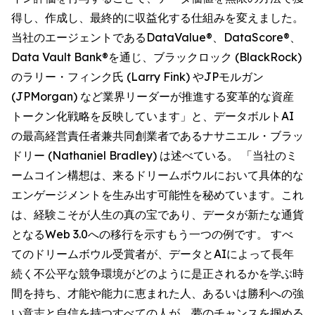
得し、作成し、最終的に収益化する仕組みを変えました。
当社のエージェントであるDataValue®、DataScore®、
Data Vault Bank®を通じ、ブラックロック (BlackRock)
のラリー・フィンク氏 (Larry Fink) やJPモルガン
(JPMorgan) など業界リーダーが推進する変革的な資産
トークン化戦略を反映しています」と、データボルトAI
の最高経営責任者兼共同創業者であるナサニエル・ブラッ
ドリー (Nathaniel Bradley) は述べている。 「当社のミ
ームコイン構想は、来るドリームボウルにおいて具体的な
エンゲージメントを生み出す可能性を秘めています。これ
は、経験こそが人生の真の宝であり、データが新たな通貨
となるWeb 3.0への移行を示すもう一つの例です。 すべ
てのドリームボウル受賞者が、データとAIによって長年
続く不公平な競争環境がどのように是正されるかを学ぶ時
間を持ち、才能や能力に恵まれた人、あるいは勝利への強
い意志と自信を持つすべての人が、夢のチャンスを掴める