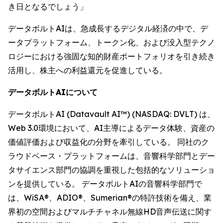
き日となるでしょう」
データボルトAIは、急成長するデジタル経済の中で、デ
ータプラットフォーム、トークン化、および没入型テクノ
ロジーにおける強固な知的財産ポートフォリオを引き続き
活用し、株主への利益還元を促進している。
データボルトAIについて
データボルトAI (Datavault AI™) (NASDAQ: DVLT) は、
Web 3.0環境において、AI主導によるデータ体験、資産の
価値評価および収益化の分野を牽引している。 同社のク
ラウドベース・プラットフォームは、音響科学部門とデー
タサイエンス部門の協調を重視した包括的なソリューショ
ンを提供している。 データボルトAIの音響科学部門で
は、WiSA®、ADIO®、Sumerian®の特許技術を備え、業
界初の空間およびマルチチャネル無線HD音声伝送に関す