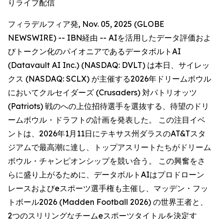
りライブ配信
フィラデルフィア発, Nov. 05, 2025 (GLOBE
NEWSWIRE) -- IBN経由 -- AIを活用したデータ評価およ
びトークン化のパイオニアであるデータボルトAI
(Datavault AI Inc.) (NASDAQ: DVLT) は本日、サイレッ
クス (NASDAQ: SCLX) が主催する2026年ドリームボウル
においてクルセイダーズ (Crusaders) 対パトリオッツ
(Patriots) 戦のへの上位招待選手を選抜する、待望のドリ
ームボウル・ドラフトの計画を発表した。 この注目イベ
ントは、2026年1月11日にテキサス州ダラスのAT&Tスタ
ジアムで最高潮に達し、トップアスリートたちがドリーム
ボウル・チャンピオンシップを競い合う。 この興奮をさ
らに盛り上がるために、データボルトAIはプロドローン
レースおよびeスポーツ選手権も主催し、マッデン・フッ
トボール2026 (Madden Football 2026) の世界王者と、
2つのスリリングなチームeスポーツタイトルを決定す