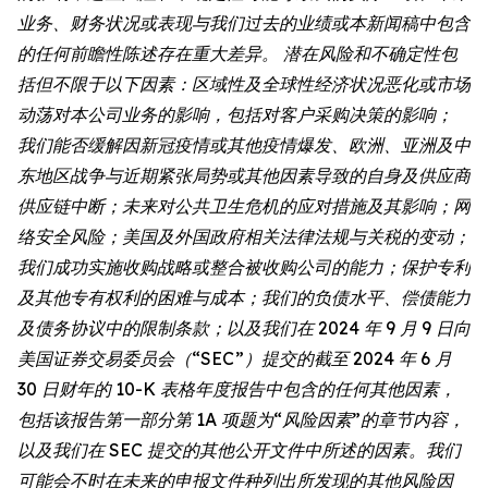
业务、财务状况或表现与我们过去的业绩或本新闻稿中包含
的任何前瞻性陈述存在重大差异。 潜在风险和不确定性包
括但不限于以下因素：区域性及全球性经济状况恶化或市场
动荡对本公司业务的影响，包括对客户采购决策的影响；
我们能否缓解因新冠疫情或其他疫情爆发、欧洲、亚洲及中
东地区战争与近期紧张局势或其他因素导致的自身及供应商
供应链中断；未来对公共卫生危机的应对措施及其影响；网
络安全风险；美国及外国政府相关法律法规与关税的变动；
我们成功实施收购战略或整合被收购公司的能力；保护专利
及其他专有权利的困难与成本；我们的负债水平、偿债能力
及债务协议中的限制条款；以及我们在 2024 年 9 月 9 日向
美国证券交易委员会（“SEC”）提交的截至 2024 年 6 月
30 日财年的 10-K 表格年度报告中包含的任何其他因素，
包括该报告第一部分第 1A 项题为“风险因素”的章节内容，
以及我们在 SEC 提交的其他公开文件中所述的因素。我们
可能会不时在未来的申报文件种列出所发现的其他风险因